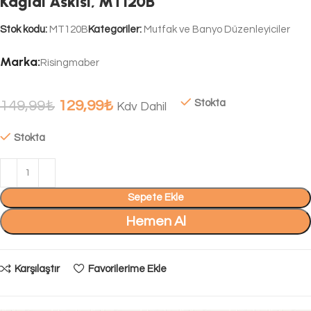
Kağıdı Askısı, MT120B
Stok kodu:
MT120B
Kategoriler:
Mutfak ve Banyo Düzenleyiciler
Marka:
Risingmaber
149,99
₺
129,99
₺
Stokta
Kdv Dahil
Stokta
Sepete Ekle
Hemen Al
Karşılaştır
Favorilerime Ekle