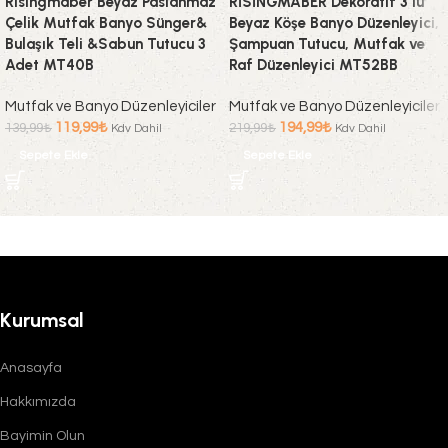
Risingmaber Beyaz Paslanmaz
RİSİNGMABER Dekoratif 3 lü
Çelik Mutfak Banyo Sünger&
Beyaz Köşe Banyo Düzenleyici,
Bulaşık Teli &Sabun Tutucu 3
Şampuan Tutucu, Mutfak ve
Adet MT40B
Raf Düzenleyici MT52BB
Mutfak ve Banyo Düzenleyiciler
Mutfak ve Banyo Düzenleyiciler
119,99
₺
194,99
₺
139,99
₺
219,99
₺
Kdv Dahil
Kdv Dahil
Sepete Ekle
Sepete Ekle
Kurumsal
Anasayfa
Hakkımızda
Bayimin Olun