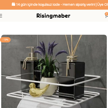
🛍️ 14 gün içinde koşulsuz iade - Hemen sipariş verin! | Üye Ola
0
Ana Sayfa
Mutfak ve Banyo Düzenleyiciler
-13%