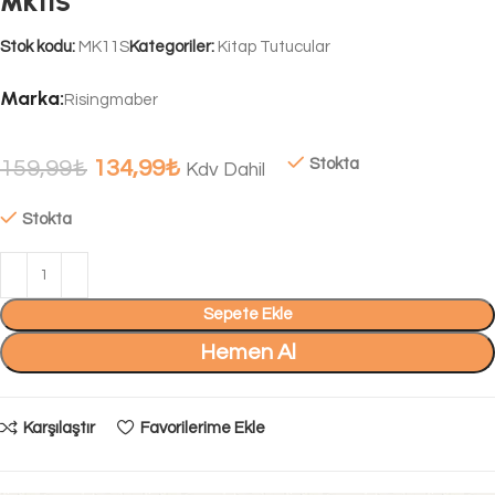
MK11S
Stok kodu:
MK11S
Kategoriler:
Kitap Tutucular
Marka:
Risingmaber
159,99
₺
134,99
₺
Stokta
Kdv Dahil
Stokta
Sepete Ekle
Hemen Al
Karşılaştır
Favorilerime Ekle