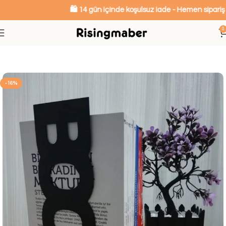
🛍️ 14 gün içinde koşulsuz iade - Hemen sipariş ve
0
Ana Sayfa
Kitap Tutucular
-16%