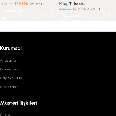
149,99
₺
Kitap Tutucular
179,99
₺
Kdv Dahil
149,99
₺
179,99
₺
Kdv Dahil
Sepete Ekle
Sepete Ekle
Kurumsal
Anasayfa
Hakkımızda
Bayimin Olun
Bize Ulaşın
Müşteri İlişkileri
Üyelik