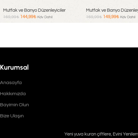
Mutfak ve Banyo Düzenleyiciler
Mutfak ve Banyo Düzenleyi
144,99
₺
149,99
₺
169,99
₺
169,99
₺
Kdv Dahil
Kdv Dahil
Sepete Ekle
Sepete Ekle
Kurumsal
Anasayfa
Hakkımızda
Bayimin Olun
Bize Ulaşın
Yeni yuva kuran çiftlere, Evini Yenil