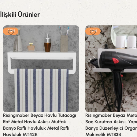
İlişkili Ürünler
-15%
-12%
Risingmaber Beyaz Havlu Tutacağı
Risingmaber Beyaz Metal
Raf Metal Havlu Askısı Mutfak
Saç Kurutma Askısı, Yapı
Banyo Raflı Havluluk Metal Raflı
Banyo Düzenleyici Organ
Havluluk MT42B
Makinelik MT83B