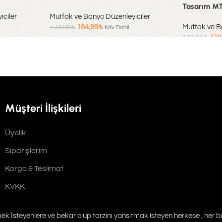
Tasarım M
ciler
Mutfak ve Banyo Düzenleyiciler
164,99
₺
Mutfak ve B
179,99
₺
Kdv Dahil
119
129,99
₺
Sepete Ekle
Sepete Ekle
Müşteri İlişkileri
Üyelik
Siparişlerim
Kargo & Teslimat
KVKK
emek İsteyenlere ve bekar olup tarzını yansıtmak isteyen herkese , her