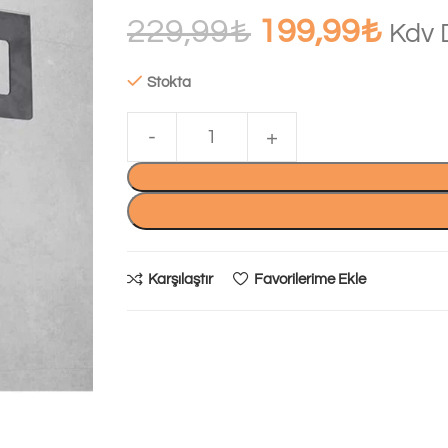
229,99
₺
199,99
₺
Kdv 
Stokta
Karşılaştır
Favorilerime Ekle