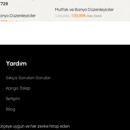
T72B
Mutfak ve Banyo Düzenleyiciler
anyo Düzenleyiciler
109,99
₺
119,99
₺
Kdv Dahil
,99
₺
Kdv Dahil
Sepete Ekle
Yardım
Sıkça Sorulan Sorular
Kargo Takip
İletişim
Blog
 bütçeye uygun ve her zevke hitap eden