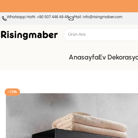
Whatsapp Hattı: +90 507 446 49 48
Mail: info@risingmaber.com
Anasayfa
Ev Dekorasy
Ana Sayfa
Mutfak ve Banyo Düzenleyiciler
Risingmaber Metal Banyo
-13%