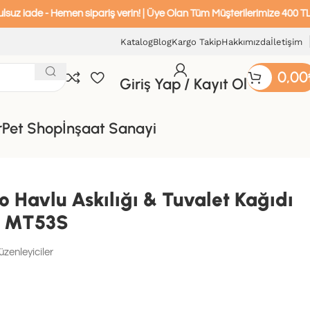
Hemen sipariş verin! | Üye Olan Tüm Müşterilerimize 400 TL ve Üzeri Al
Katalog
Blog
Kargo Takip
Hakkımızda
İletişim
0,00
Giriş Yap / Kayıt Ol
r
Pet Shop
İnşaat Sanayi
 Havlu Askılığı & Tuvalet Kağıdı
ah MT53S
zenleyiciler