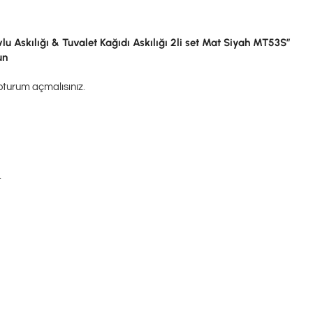
 Askılığı & Tuvalet Kağıdı Askılığı 2li set Mat Siyah MT53S”
un
oturum açmalısınız
.
.