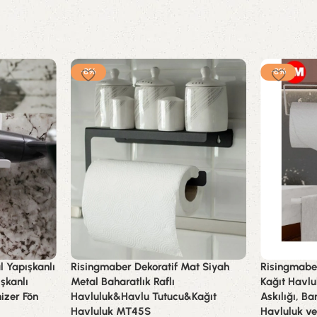
-8%
-8%
 Yapışkanlı
Risingmaber Dekoratif Mat Siyah
Risingmabe
şkanlı
Metal Baharatlık Raflı
Kağıt Havlu
izer Fön
Havluluk&Havlu Tutucu&Kağıt
Askılığı, Ba
Havluluk MT45S
Havluluk ve