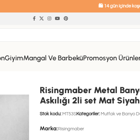
🛍️ 14 gün içinde koşulsuz iade - 
on
Giyim
Mangal Ve Barbekü
Promosyon Ürünle
 Havlu Askılığı & Tuvalet Kağıdı Askılığı 2li set Mat Siyah MT53S
Risingmaber Metal Banyo
Askılığı 2li set Mat Siy
Stok kodu:
MT53S
Kategoriler:
Mutfak ve Banyo Dü
Marka:
Risingmaber