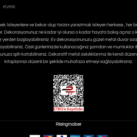
KVKK
emek İsteyenlere ve bekar olup tarzını yansıtmak isteyen herkese , her
yor. Dekorasyonunuz ne kadar iyi olursa o kadar hayata bakış açınız o k
erden başlayabilirsiniz. Ev dekorasyonunuzu güzel metal duvar saatleri
yabilirsiniz. Özel günlerinizde kullanacağınız şamdan ve mumluklar il
uza ışıltı katabilirsiniz. Dekoratif metal askılıklarımız ile kendi düzeni
kitaplarınızı düzenli bir şekilde muhafaza etmeyi sağlayabilirsiniz.
Risingmaber