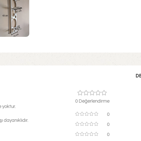
D
0 Değerlendirme
 yoktur.
0
ı dayanıklıdır.
0
0