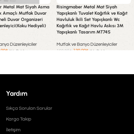
r Metal Mat Siyah Asma
Risingmaber Metal Mat Siyah
ok Amaçlı Mutfak Duvar
Yapışkanlı Tuvalet Kağıtlık ve Kağıt
eli Duvar Organizeri
Havluluk İkili Set Yapışkanlı Wc
nleyici(Koku Hediyeli)
Kağıtlık ve Kağıt Havlu Askısı 3M
Yapışkanlı Tasarım MT74S
anyo Düzenleyiciler
Mutfak ve Banyo Düzenleyiciler
,99
₺
139,99
₺
169,99
₺
Kdv Dahil
Kdv Dahil
Sepete Ekle
Yardım
Sıkça Sorulan Sorular
Kargo Takip
İletişim