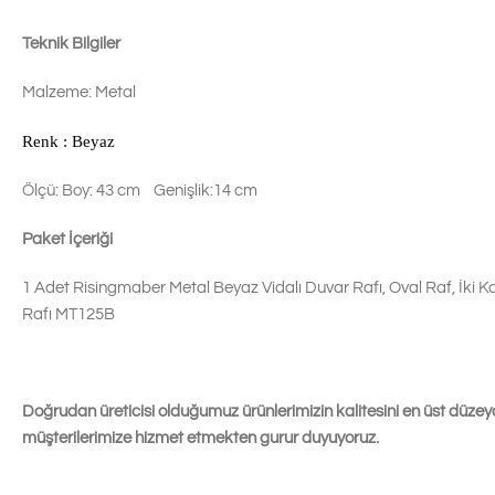
Teknik Bilgiler
Malzeme: Metal
Renk : Beyaz
Ölçü: Boy: 43 cm Genişlik:14 cm
Paket İçeriği
1 Adet Risingmaber Metal Beyaz Vidalı Duvar Rafı, Oval Raf, İki Ka
Rafı MT125B
Doğrudan üreticisi olduğumuz ürünlerimizin kalitesini en üst düzeyd
müşterilerimize hizmet et
mekten gurur duyuyoruz.