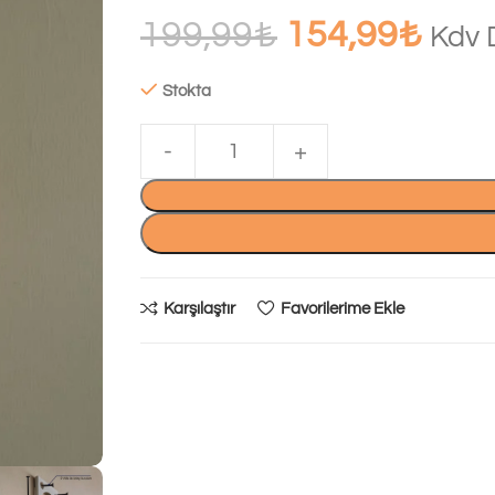
199,99
₺
154,99
₺
Kdv 
Stokta
Karşılaştır
Favorilerime Ekle