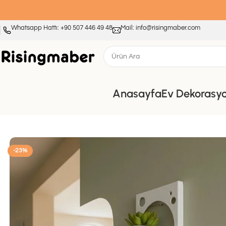
Whatsapp Hattı: +90 507 446 49 48
Mail: info@risingmaber.com
Anasayfa
Ev Dekorasy
Ana Sayfa
Mutfak ve Banyo Düzenleyiciler
Risingmaber Metal Beya
-23%