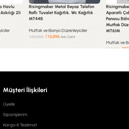
o Havlu
Risingmaber Metal Beyaz Telefon
Risingmabe
Askılığı 2li
Raflı Tuvalet Kağıtlık, Wc Kağıtlık
Aparatlı Ç
MT44B
Panosu Bölm
Mutfak Düze
MT61M
ciler
Mutfak ve Banyo Düzenleyiciler
119,99
₺
139,99
₺
Kdv Dahil
Mutfak ve B
Sepete Ekle
399
419,99
₺
Sepete Ekle
Müşteri İlişkileri
Üyelik
Siparişlerim
Kargo & Teslimat