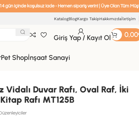
e koşulsuz iade - Hemen sipariş verin! | Üye Olan Tüm Müşterilerimize 
Katalog
Blog
Kargo Takip
Hakkımızda
İletişim
0,00
Giriş Yap / Kayıt Ol
r
Pet Shop
İnşaat Sanayi
fı MT125B
Vidalı Duvar Rafı, Oval Raf, İki
 Kitap Rafı MT125B
üzenleyiciler