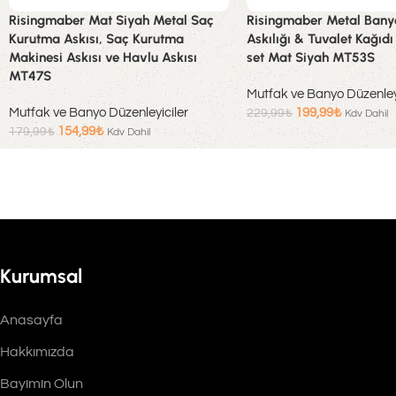
Risingmaber Mat Siyah Metal Saç
Risingmaber Metal Bany
Kurutma Askısı, Saç Kurutma
Askılığı & Tuvalet Kağıdı 
Makinesi Askısı ve Havlu Askısı
set Mat Siyah MT53S
MT47S
Mutfak ve Banyo Düzenleyi
Mutfak ve Banyo Düzenleyiciler
199,99
₺
229,99
₺
Kdv Dahil
154,99
₺
179,99
₺
Kdv Dahil
Sepete Ekle
Sepete Ekle
Kurumsal
Anasayfa
Hakkımızda
Bayimin Olun