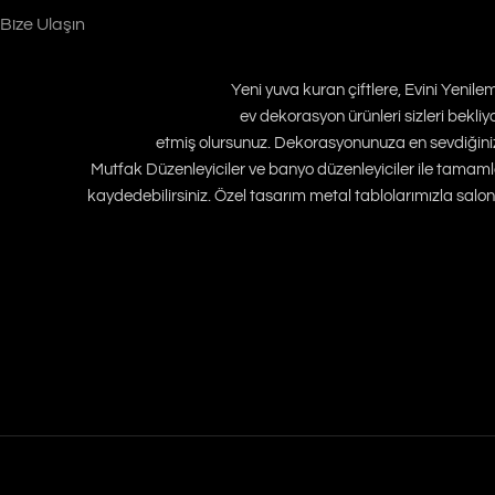
Bize Ulaşın
Yeni yuva kuran çiftlere, Evini Yenil
ev dekorasyon ürünleri sizleri bekli
etmiş olursunuz. Dekorasyonunuza en sevdiğiniz y
Mutfak Düzenleyiciler ve banyo düzenleyiciler ile tamamla
kaydedebilirsiniz. Özel tasarım metal tablolarımızla salonun