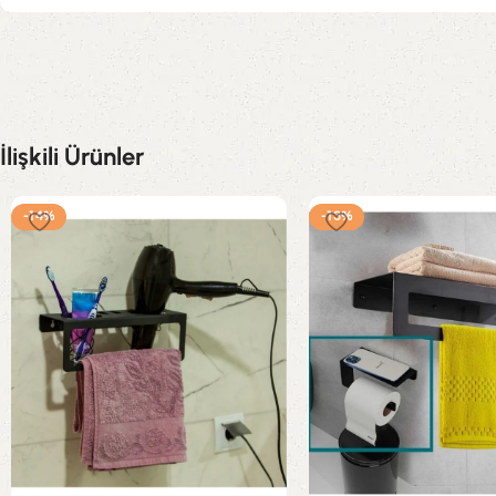
İlişkili Ürünler
-14%
-13%