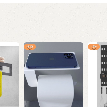
-14%
-5%