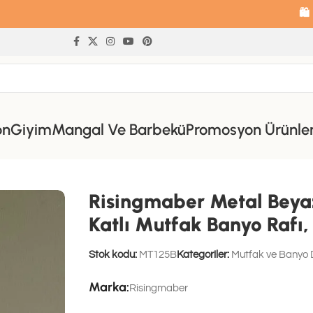
🛍️ 14 gün içind
on
Giyim
Mangal Ve Barbekü
Promosyon Ürünle
z Vidalı Duvar Rafı, Oval Raf, İki Katlı Mutfak Banyo Rafı, Kitap Ra
Risingmaber Metal Beyaz 
Katlı Mutfak Banyo Rafı,
Stok kodu:
MT125B
Kategoriler:
Mutfak ve Banyo D
Marka:
Risingmaber