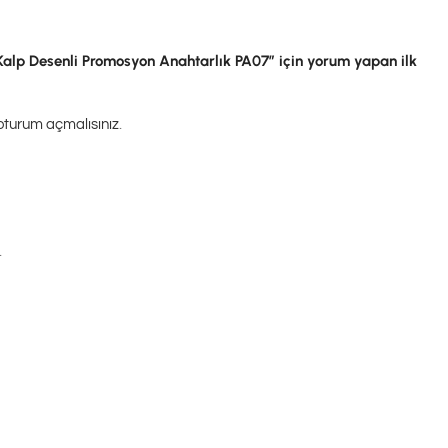
Kalp Desenli Promosyon Anahtarlık PA07” için yorum yapan ilk
oturum açmalısınız
.
.