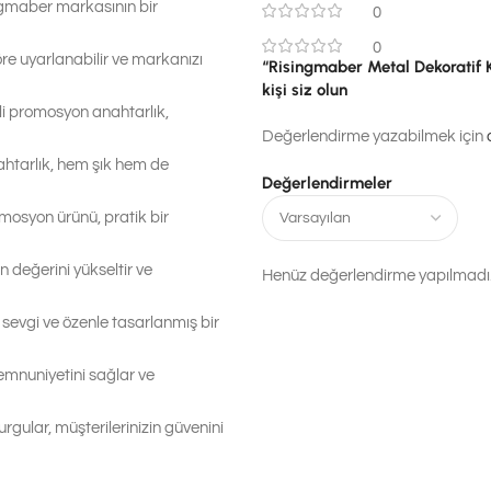
ingmaber markasının bir
0
0
göre uyarlanabilir ve markanızı
“Risingmaber Metal Dekoratif 
kişi siz olun
li promosyon anahtarlık,
Değerlendirme yazabilmek için
htarlık, hem şık hem de
Değerlendirmeler
omosyon ürünü, pratik bir
ın değerini yükseltir ve
Henüz değerlendirme yapılmadı
sevgi ve özenle tasarlanmış bir
memnuniyetini sağlar ve
urgular, müşterilerinizin güvenini