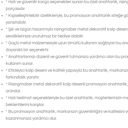
* Hızlı ve güvenilir kargo seçenekleri sunan bu özel anahtarlık, ris
parçasıdır.
* Kişiselleştirilebilir özellikleriyle, bu promosyon anahtarlık isteğe 
yansıtabilir.
* Şık ve özgün tasarımıyla risingmaber metal dekoratif kalp desen
sevdiklerinize unutulmaz bir hediye olabilir.
* Güçlü metal malzemesiyle uzun ömürlü kullanım sağlayan bu ana
dayanıklı bir seçenektir.
* Anahtarlarınızı düzenli ve güvenli tutmanıza yardımcı olan bu pr
kullanım sunar.
* Etkileyici kalp deseni ve kaliteli yapısıyla bu anahtarlık, markanız
farkındalık yaratır.
* Risingmaber metal dekoratif kalp desenli promosyon anahtarlık, 
üründür.
* Hızlı teslimat seçenekleriyle bu özel anahtarlık, müşterilerinizin 
beklentilerini karşılar.
* Bu promosyon anahtarlık, markanızın güvenilirliğini ve kalitesini v
kazanmanıza yardımcı olur.