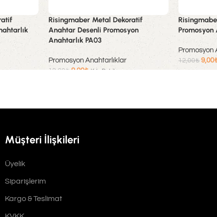
atif
Risingmaber Metal Dekoratif
Risingmaber
ahtarlık
Anahtar Desenli Promosyon
Promosyon 
Anahtarlık PA03
Promosyon A
Promosyon Anahtarlıklar
9,00
12,00
₺
9,00
₺
12,00
₺
Kdv Dahil
Sepete Ekle
Sepete Ekle
Müşteri İlişkileri
Üyelik
Siparişlerim
Kargo & Teslimat
KVKK