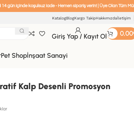
içinde koşulsuz iade - Hemen sipariş verin! | Üye Olan Tüm Müşteriler
Katalog
Blog
Kargo Takip
Hakkımızda
İletişim
0,00
Giriş Yap / Kayıt Ol
r
Pet Shop
İnşaat Sanayi
atif Kalp Desenli Promosyon
klar