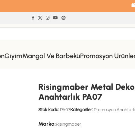
🛍️ 14 gün 
on
Giyim
Mangal Ve Barbekü
Promosyon Ürünle
 Kalp Desenli Promosyon Anahtarlık PA07
Risingmaber Metal Dekor
Anahtarlık PA07
Stok kodu:
PA07
Kategoriler:
Promosyon Anahtarlı
Marka:
Risingmaber