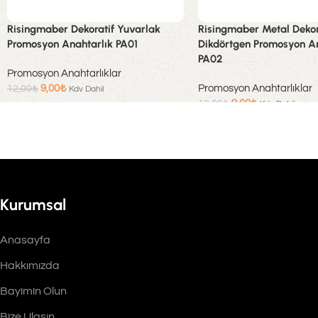
Risingmaber Dekoratif Yuvarlak
Risingmaber Metal Dekor
Promosyon Anahtarlık PA01
Dikdörtgen Promosyon An
PA02
Promosyon Anahtarlıklar
9,00
₺
Promosyon Anahtarlıklar
12,00
₺
Kdv Dahil
9,00
₺
12,00
₺
Kdv Dahil
Sepete Ekle
Sepete Ekle
Kurumsal
Anasayfa
Hakkımızda
Bayimin Olun
Bize Ulaşın