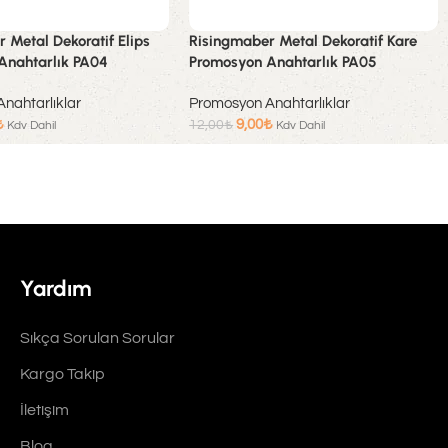
 Metal Dekoratif Elips
Risingmaber Metal Dekoratif Kare
Anahtarlık PA04
Promosyon Anahtarlık PA05
nahtarlıklar
Promosyon Anahtarlıklar
₺
9,00
₺
12,00
₺
Kdv Dahil
Kdv Dahil
Sepete Ekle
Yardım
Sıkça Sorulan Sorular
Kargo Takip
İletişim
Blog