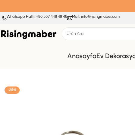
Whatsapp Hattı: +90 507 446 49 48
Mail: info@risingmaber.com
Anasayfa
Ev Dekorasy
Ana Sayfa
Promosyon Anahtarlıklar
Risingmaber Metal Dekoratif
-25%