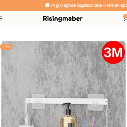
🛍️ 14 gün içinde koşulsuz iade - Hemen sipari
0
Ana Sayfa
Mutfak ve Banyo Düzenleyiciler
-11%