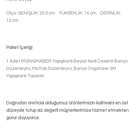
Ölçü: GENİŞLİK: 25.5 cm YÜKSEKLİK: 14 cm DERİNLİK:
12 cm
Paket İçeriği
1 Adet RİSİNGMABER Yapışkanlı Beyaz Kedi Desenli Banyo
Düzenleyici, Mutfak Düzenleyici, Banyo Organizer 3M
Yapışkanlı Tasarım
Doğrudan üreticisi olduğumuz ürünlerimizin kalitesini en üst
düzeyde tutup siz değerli müşterilerimize hizmet etmekten
gurur duyuyoruz.