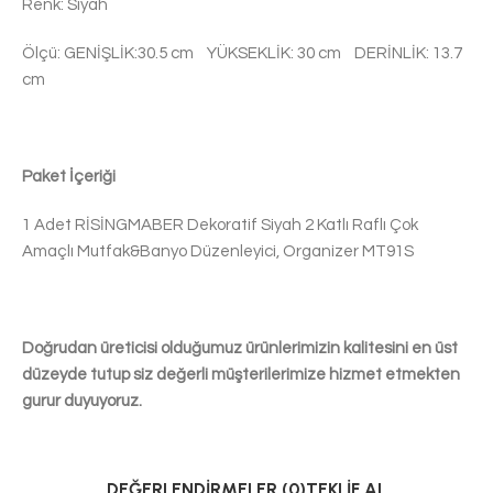
Renk: Siyah
Ölçü: GENİŞLİK:30.5 cm YÜKSEKLİK: 30 cm DERİNLİK: 13.7
cm
Paket İçeriği
1 Adet RİSİNGMABER Dekoratif Siyah 2 Katlı Raflı Çok
Amaçlı Mutfak&Banyo Düzenleyici, Organizer MT91S
Doğrudan üreticisi olduğumuz ürünlerimizin kalitesini en üst
düzeyde tutup siz değerli müşterilerimize hizmet etmekten
gurur duyuyoruz.
DEĞERLENDIRMELER (0)
TEKLIF AL