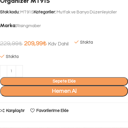
Organizer MT91S
Stok kodu:
MT91S
Kategoriler:
Mutfak ve Banyo Düzenleyiciler
Marka:
Risingmaber
229,99
₺
209,99
₺
Stokta
Kdv Dahil
Stokta
Sepete Ekle
Hemen Al
Karşılaştır
Favorilerime Ekle