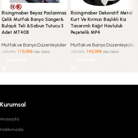
Risingmaber Beyaz Paslanmaz
Risingmaber Dekoratif Metal
Çelik Mutfak Banyo Sünger&
Kurt Ve Kırmızı Başlıklı Kız
Bulaşık Teli &Sabun Tutucu 3
Tasarımlı Kağıt Havluluk
Adet MT40B
Peçetelik MP4
Mutfak ve Banyo Düzenleyiciler
Mutfak ve Banyo Düzenleyiciler
119,99
₺
149,99
₺
139,99
₺
169,99
₺
Kdv Dahil
Kdv Dahil
Sepete Ekle
Sepete Ekle
Kurumsal
Anasayfa
Hakkımızda