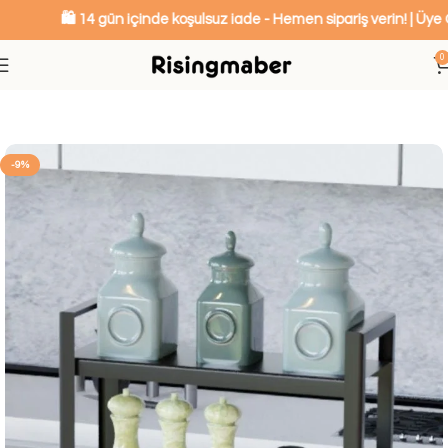
🛍️ 14 gün içinde koşulsuz iade - Hemen sipariş verin! | Üye O
0
Ana Sayfa
Mutfak ve Banyo Düzenleyiciler
-9%